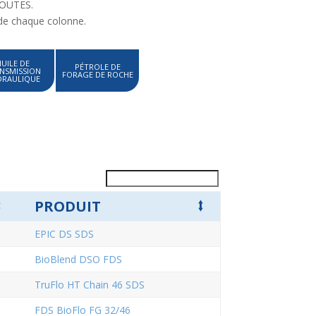
 TOUTES.
 de chaque colonne.
HUILE DE
PÉTROLE DE
NSMISSION
FORAGE DE ROCHE
DRAULIQUE
⭥
PRODUIT
⭥
EPIC DS SDS
BioBlend DSO FDS
TruFlo HT Chain 46 SDS
FDS BioFlo FG 32/46