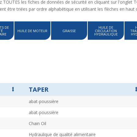
z TOUTES les fiches de données de sécurité en cliquant sur l'onglet
nt être triées par ordre alphabétique en utilisant les flèches en haut
TS DE
HUILE DE
TÉ
HUILE DE MOTEUR
GRAISSE
CIRCULATION
TRA
AIRE
HYDRAULIQUE
HY
⭥
TAPER
abat-poussière
abat-poussière
Chain Oil
Hydraulique de qualité alimentaire