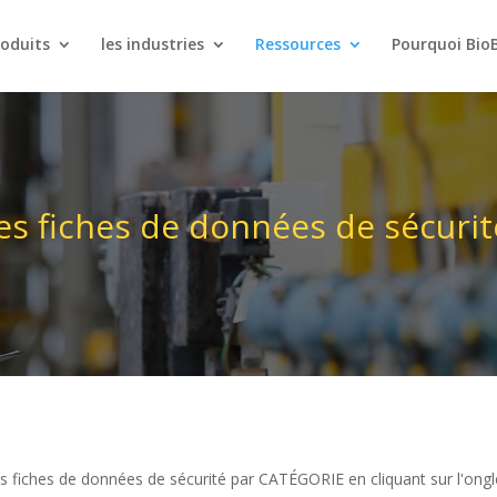
roduits
les industries
Ressources
Pourquoi Bio
es fiches de données de sécurit
s fiches de données de sécurité par CATÉGORIE en cliquant sur l'ongl