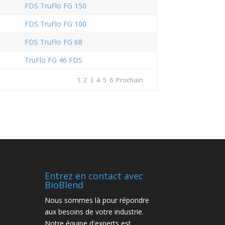
FDS TruFlo FG 150
FDS TruFlo FG 100
FDS TruFlo FG 68
TruFlo FG 46 FDS
1
2
3
4
5
6
Prochain
Entrez en contact avec
BioBlend
Nous sommes là pour répondre
aux besoins de votre industrie.
Notre équipe d'experts est