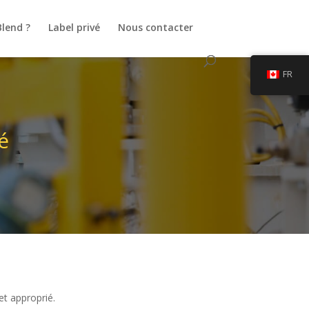
Blend ?
Label privé
Nous contacter
FR
é
et approprié.