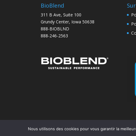
BioBlend
Sur
311 B Ave, Suite 100
Po
Grundy Center, Iowa 50638
Po
888-BIOBLND
Co
888-246-2563
Nous utilisons des cookies pour vous garantir la meilleur
Conçu par
Elegant Themes
| Alimenté par
Wo